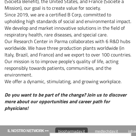
(Società Benefit), the United States, and France (Société à
Mission), our goal is to create value for society.
Since 2019, we are a certified B Corp, committed to
upholding high standards of social and environmental impact.
We develop and market innovative solutions in the field of
respiratory health, rare diseases, and special care.
Our Research Center in Parma collaborates with 6 R&D hubs
worldwide. We have three production plants worldwide (in
Italy, Brazil, and France) and we export to over 100 countries.
Our mission is to improve people’s quality of life, acting
responsibly towards patients, communities, and the
environment.
We offer a dynamic, stimulating, and growing workplace.
Do you want to be part of the change? Join us to discover
more about our opportunities and career path for
physicians!
IL NOSTRO NETWORK
biopharmaday.it
medtechday.it
jobad